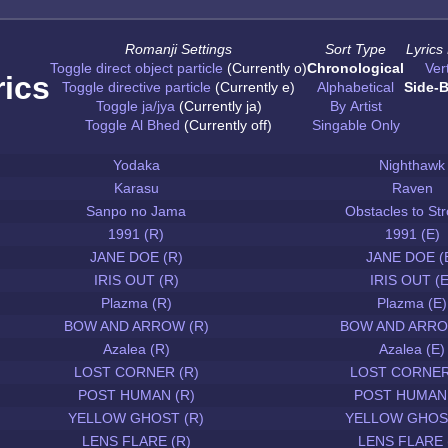
Romanji Settings
Sort Type
Lyrics
Toggle direct object particle
(Currently o)
Chronological
Vert
rics
Toggle directive particle
(Currently e)
Alphabetical
Side-B
Toggle ja/jya
(Currently ja)
By Artist
Toggle Al Bhed
(Currently off)
Singable Only
Yodaka
Nighthawk
Karasu
Raven
Sanpo no Jama
Obstacles to Str
1991 (R)
1991 (E)
JANE DOE (R)
JANE DOE (
IRIS OUT (R)
IRIS OUT (E
Plazma (R)
Plazma (E)
BOW AND ARROW (R)
BOW AND ARRO
Azalea (R)
Azalea (E)
LOST CORNER (R)
LOST CORNER
POST HUMAN (R)
POST HUMAN 
YELLOW GHOST (R)
YELLOW GHOST
LENS FLARE (R)
LENS FLARE 