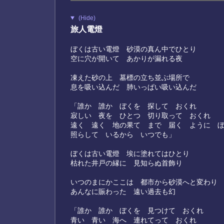
(Hide)
旅人電燈
ぼくは古い電燈 砂漠の真ん中でひとり
空に穴が開いて あかりが漏れる夜
凍えた砂の上 墓標の立ち並ぶ場所で
息を吸い込んだ 肺いっぱい吸い込んだ
「誰か 誰か ぼくを 探して おくれ
寂しい 夜を ひとつ 切り取って おくれ
遠く 遠く 地の果て まで 届く ように 
照らして いるから いつでも」
ぼくは古い電燈 埃に塗れてはひとり
枯れた井戸の縁に 見知らぬ首飾り
いつのまにかここは 都市から砂漠へと変わり
あんなに賑わった 遠い過去も幻
「誰か 誰か ぼくを 見つけて おくれ
青い 青い 海へ 連れてって おくれ