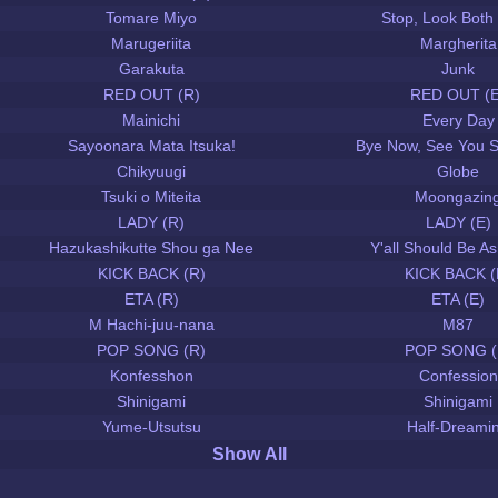
Tomare Miyo
Stop, Look Both
Marugeriita
Margherita
Garakuta
Junk
RED OUT (R)
RED OUT (E
Mainichi
Every Day
Sayoonara Mata Itsuka!
Bye Now, See You 
Chikyuugi
Globe
Tsuki o Miteita
Moongazin
LADY (R)
LADY (E)
Hazukashikutte Shou ga Nee
Y'all Should Be 
KICK BACK (R)
KICK BACK (
ETA (R)
ETA (E)
M Hachi-juu-nana
M87
POP SONG (R)
POP SONG (
Konfesshon
Confession
Shinigami
Shinigami
Yume-Utsutsu
Half-Dreami
Show All