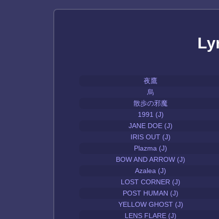
Ly
夜鷹
烏
散歩の邪魔
1991 (J)
JANE DOE (J)
IRIS OUT (J)
Plazma (J)
BOW AND ARROW (J)
Azalea (J)
LOST CORNER (J)
POST HUMAN (J)
YELLOW GHOST (J)
LENS FLARE (J)