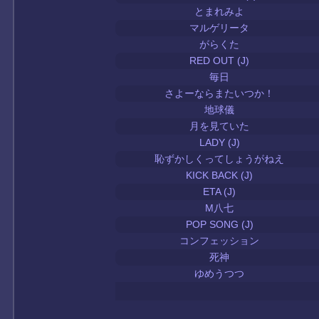
とまれみよ
マルゲリータ
がらくた
RED OUT (J)
毎日
さよーならまたいつか！
地球儀
月を見ていた
LADY (J)
恥ずかしくってしょうがねえ
KICK BACK (J)
ETA (J)
M八七
POP SONG (J)
コンフェッション
死神
ゆめうつつ