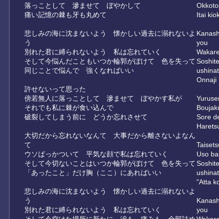
落っことして 滲ませて ぼやかして
Okkoto
痛い記憶の棘も牙も丸めて
Itai k
悲しみの海に沈まないよう 懐かしい過去に溺れないよ
Kanash
う
you
別れた君に縛られないよう 私は忘れていく
Wakare
そして今悩んだこともいつか輪郭がぼけて 色を失って
Soshite
同じことで悩んで 強くなればいい
ushinat
Onnaji
許せないって思った
傍若無人に落っことして 滲ませて ぼやかす私が
Yuruse
それでも私に棘が食い込んで
Boujaku
破裂してしまう前に どうか忘れさせて
Sore d
Harets
大切だから忘れないなんて 大事だから離さないよなん
て
Taiset
ウソばっかついて 平気な顔で私は忘れていく
Uso ba
そして今切ないことはいつか輪郭がぼけて 色を失って
Soshite
「あったこと」だけ胸（ここ）にあればいい
ushinat
"Atta k
悲しみの海に沈まないよう 懐かしい過去に溺れないよ
う
Kanash
別れた君に縛られないよう 私は忘れていく
you