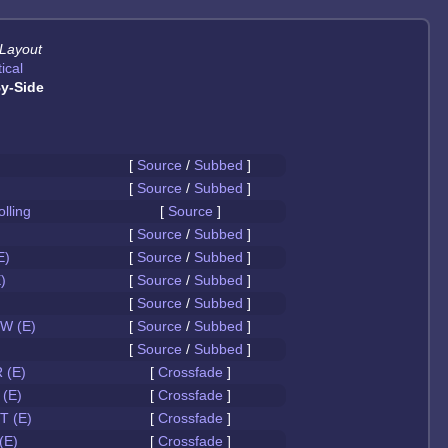
 Layout
ical
y-Side
[
Source
/
Subbed
]
[
Source
/
Subbed
]
olling
[
Source
]
[
Source
/
Subbed
]
E)
[
Source
/
Subbed
]
)
[
Source
/
Subbed
]
[
Source
/
Subbed
]
W (E)
[
Source
/
Subbed
]
[
Source
/
Subbed
]
 (E)
[
Crossfade
]
(E)
[
Crossfade
]
 (E)
[
Crossfade
]
(E)
[
Crossfade
]