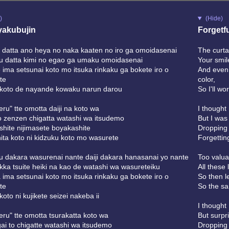
)
(Hide)
akubujin
Forgetfu
i datta ano heya no naka kaaten no iro ga omoidasenai
The curta
su datta kimi no egao ga umaku omoidasenai
Your smil
 ima setsunai koto mo itsuka rinkaku ga bokete iro o
And even 
te
color,
 koto de nayande kowaku narun darou
So I'll w
ru" tte omotta daiji na koto wa
I thought
 zenzen chigatta watashi wa itsudemo
But I was
shite nijimasete boyakashite
Dropping 
ita koto ni kidzuku koto mo wasurete
Forgetting
su dakara wasurenai nante daiji dakara hanasanai yo nante
Too valua
kka tsuite heiki na kao de watashi wa wasureteiku
All these 
ima setsunai koto mo itsuka rinkaku ga bokete iro o
So then l
te
So the sam
koto ni kujikete seizei nakeba ii
I thought
ru" tte omotta tsurakatta koto wa
But surpri
ai to chigatte watashi wa itsudemo
Dropping 