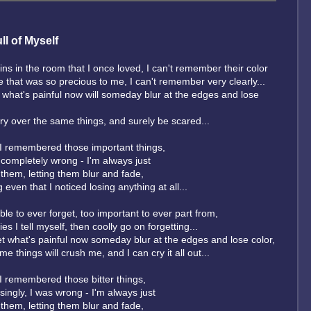
ll of Myself
ins in the room that I once loved, I can't remember their color
e that was so precious to me, I can't remember very clearly...
what's painful now will someday blur at the edges and lose
orry over the same things, and surely be scared...
 I remembered those important things,
 completely wrong - I'm always just
them, letting them blur and fade,
 even that I noticed losing anything at all...
ble to ever forget, too important to ever part from,
lies I tell myself, then coolly go on forgetting...
et what's painful now someday blur at the edges and lose color,
e things will crush me, and I can cry it all out...
 I remembered those bitter things,
singly, I was wrong - I'm always just
them, letting them blur and fade,