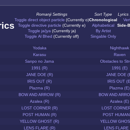
Romanji Settings
Sort Type
Lyrics
Toggle direct object particle
(Currently o)
Chronological
Vert
rics
Toggle directive particle
(Currently e)
Alphabetical
Side-B
Toggle ja/jya
(Currently ja)
By Artist
Toggle Al Bhed
(Currently off)
Singable Only
Yodaka
Nighthawk
Karasu
Raven
Sanpo no Jama
Obstacles to Str
1991 (R)
1991 (E)
JANE DOE (R)
JANE DOE (
IRIS OUT (R)
IRIS OUT (E
Plazma (R)
Plazma (E)
BOW AND ARROW (R)
BOW AND ARRO
Azalea (R)
Azalea (E)
LOST CORNER (R)
LOST CORNER
POST HUMAN (R)
POST HUMAN 
YELLOW GHOST (R)
YELLOW GHOST
LENS FLARE (R)
LENS FLARE 