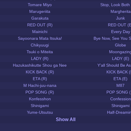
Tomare Miyo
Stop, Look Both
Marugeriita
Margherita
Garakuta
Junk
RED OUT (R)
RED OUT (E
Mainichi
Every Day
Sayoonara Mata Itsuka!
Bye Now, See You 
Chikyuugi
Globe
Tsuki o Miteita
Moongazin
LADY (R)
LADY (E)
Hazukashikutte Shou ga Nee
Y'all Should Be 
KICK BACK (R)
KICK BACK (
ETA (R)
ETA (E)
M Hachi-juu-nana
M87
POP SONG (R)
POP SONG (
Konfesshon
Confession
Shinigami
Shinigami
Yume-Utsutsu
Half-Dreami
Show All