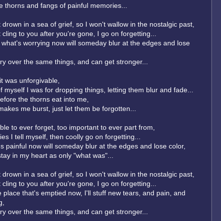
he thorns and fangs of painful memories...
 drown in a sea of grief, so I won't wallow in the nostalgic past,
 cling to you after you're gone, I go on forgetting...
what's worrying now will someday blur at the edges and lose
rry over the same things, and can get stronger...
it was unforgivable,
f myself I was for dropping things, letting them blur and fade...
 before the thorns eat into me,
makes me burst, just let them be forgotten...
ble to ever forget, too important to ever part from,
lies I tell myself, then coolly go on forgetting...
s painful now will someday blur at the edges and lose color,
tay in my heart as only "what was"...
 drown in a sea of grief, so I won't wallow in the nostalgic past,
 cling to you after you're gone, I go on forgetting...
 place that's emptied now, I'll stuff new tears, and pain, and
g,
rry over the same things, and can get stronger...