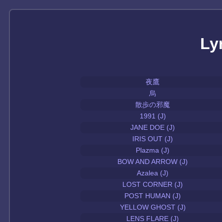
Ly
夜鷹
烏
散歩の邪魔
1991 (J)
JANE DOE (J)
IRIS OUT (J)
Plazma (J)
BOW AND ARROW (J)
Azalea (J)
LOST CORNER (J)
POST HUMAN (J)
YELLOW GHOST (J)
LENS FLARE (J)