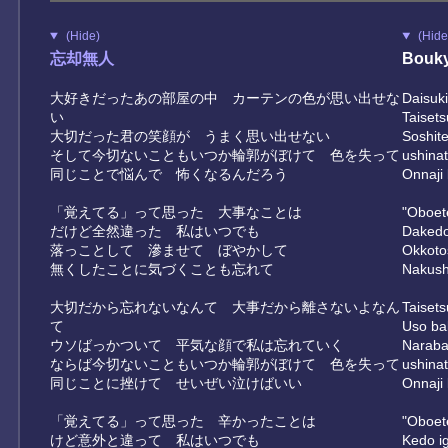
(Hide)
(Hide
忘却無人
Bouky
大好きだったあの部屋の中 カーテンの色が思い出せな
Daisuk
い
Taiset
大切だった君の笑顔が うまく思い出せない
Soshite
そして今切ないこともいつか輪郭がぼけて 色を失って
ushinat
同じことで悩んで 怖くなるんだろう
Onnaji
「覚えてる」って思った 大事なことは
"Oboete
だけど全然違った 私はいつでも
Dakedo
落っことして 滲ませて ぼやかして
Okkoto
無くしたことに気づくことも忘れて
Nakush
大切だから忘れないなんて 大事だから離さないよなん
Taiset
て
Uso ba
ウソばっかついて 平気な顔で私は忘れていく
Naraba 
ならば今切ないこともいつか輪郭がぼけて 色を失って
ushinat
同じことに挫けて せいぜい泣けばいい
Onnaji 
「覚えてる」って思った 辛かったことは
"Oboete
けど意外と違って 私はいつでも
Kedo ig