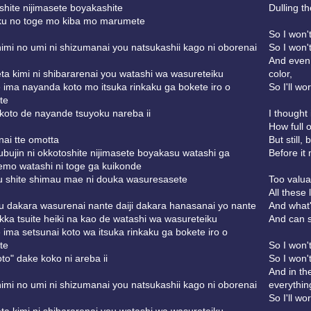
shite nijimasete boyakashite
Dulling t
ioku no toge mo kiba mo marumete
So I won't
imi no umi ni shizumanai you natsukashii kago ni oborenai
So I won't
And even 
ta kimi ni shibararenai you watashi wa wasureteiku
color,
 ima nayanda koto mo itsuka rinkaku ga bokete iro o
So I'll wo
te
 koto de nayande tsuyoku nareba ii
I thought 
How full o
nai tte omotta
But still,
bujin ni okkotoshite nijimasete boyakasu watashi ga
Before it 
emo watashi ni toge ga kuikonde
u shite shimau mae ni douka wasuresasete
Too valua
All these 
su dakara wasurenai nante daiji dakara hanasanai yo nante
And what'
kka tsuite heiki na kao de watashi wa wasureteiku
And can s
 ima setsunai koto wa itsuka rinkaku ga bokete iro o
te
So I won't
oto" dake koko ni areba ii
So I won't
And in the
imi no umi ni shizumanai you natsukashii kago ni oborenai
everythin
So I'll wo