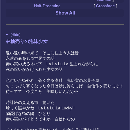
Half-Dreaming
[
Crossfade
]
Show All
(Hide)
林檎売りの泡沫少女
遠い遠い時の果て そこに住まう人は皆
永遠の命をもつ世界での話
赤い実の成る木の下 La La Lu La 生まれながらに
死の呪いがかけられた少女の話
色付いた街外れ 蒼く光る湖畔 赤い実のお菓子屋
ちょっぴり寒くなった今日は妙に誇らしげ 自信作を売りにゆく
待ってて 今度こそ 美味しいんだから
時計塔の見える市 驚いた
珍しく賑やかね La La Lu La Lucky!!
物憂げな街の隅 ひとり
赤い実のパイどうですか 自信作なの