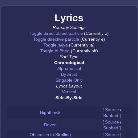
Lyrics
Romanji Settings
Toggle direct object particle
(Currently o)
Toggle directive particle
(Currently e)
Toggle ja/jya
(Currently ja)
Toggle Al Bhed
(Currently off)
Sort Type
Chronological
Alphabetical
By Artist
Singable Only
Lyrics Layout
Vertical
Side-By-Side
[
Source
/
Nighthawk
Subbed
]
[
Source
/
Raven
Subbed
]
Obstacles to Strolling
[
Source
]