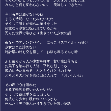
そんなのひとつも売れないさ 少女を見て蔑む人達
みんなと何も変わらないのに 美味しくできたのに
今日も声は届かないのね
まるで透明になったみたいだわ
そうして誰もが知らぬ振りをした
何故なら少女は呪われているから
死んだ世界で唯ひとり生きていた少女の話
夜なべでアレンジパイと にっこりスマイル引っ提げ
少女はまだ諦めない
時計塔の針も空を指して お腹も鳴るそんな時
ふと後ろから人が少女を押す 甘い籠は落ちる
お菓子を踏み行く人達 平気な顔してさ
惨めに拾い集める ふともうひとりの手が
どろどろのパイを徐に口に入れて 「おいしいね」
その声で心は溢れた
まるで輪郭を描いたみたいだわ
そうして彼は手を差し出した
何故なら少女に呪われているから
死んだ世界で唯ふたり生きていた遠い物語