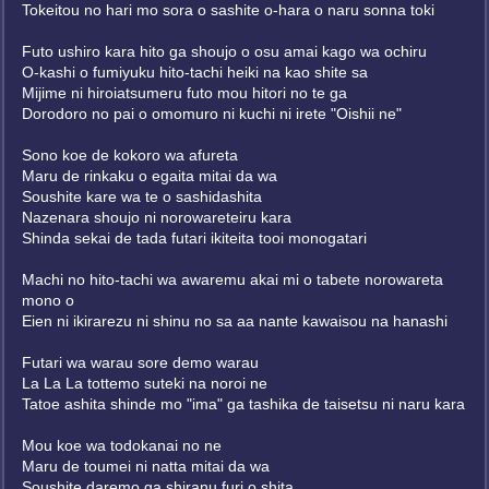
Tokeitou no hari mo sora o sashite o-hara o naru sonna toki
Futo ushiro kara hito ga shoujo o osu amai kago wa ochiru
O-kashi o fumiyuku hito-tachi heiki na kao shite sa
Mijime ni hiroiatsumeru futo mou hitori no te ga
Dorodoro no pai o omomuro ni kuchi ni irete "Oishii ne"
Sono koe de kokoro wa afureta
Maru de rinkaku o egaita mitai da wa
Soushite kare wa te o sashidashita
Nazenara shoujo ni norowareteiru kara
Shinda sekai de tada futari ikiteita tooi monogatari
Machi no hito-tachi wa awaremu akai mi o tabete norowareta
mono o
Eien ni ikirarezu ni shinu no sa aa nante kawaisou na hanashi
Futari wa warau sore demo warau
La La La tottemo suteki na noroi ne
Tatoe ashita shinde mo "ima" ga tashika de taisetsu ni naru kara
Mou koe wa todokanai no ne
Maru de toumei ni natta mitai da wa
Soushite daremo ga shiranu furi o shita