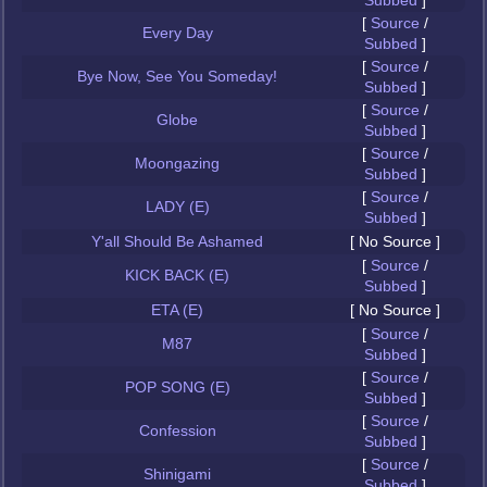
Subbed
]
[
Source
/
Every Day
Subbed
]
[
Source
/
Bye Now, See You Someday!
Subbed
]
[
Source
/
Globe
Subbed
]
[
Source
/
Moongazing
Subbed
]
[
Source
/
LADY (E)
Subbed
]
Y'all Should Be Ashamed
[ No Source ]
[
Source
/
KICK BACK (E)
Subbed
]
ETA (E)
[ No Source ]
[
Source
/
M87
Subbed
]
[
Source
/
POP SONG (E)
Subbed
]
[
Source
/
Confession
Subbed
]
[
Source
/
Shinigami
Subbed
]