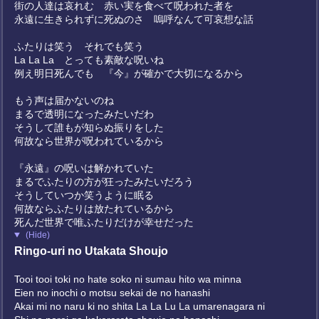
街の人達は哀れむ 赤い実を食べて呪われた者を
永遠に生きられずに死ぬのさ 嗚呼なんて可哀想な話
ふたりは笑う それでも笑う
La La La とっても素敵な呪いね
例え明日死んでも 『今』が確かで大切になるから
もう声は届かないのね
まるで透明になったみたいだわ
そうして誰もが知らぬ振りをした
何故なら世界が呪われているから
『永遠』の呪いは解かれていた
まるでふたりの方が狂ったみたいだろう
そうしていつか笑うように眠る
何故ならふたりは放たれているから
死んだ世界で唯ふたりだけが幸せだった
(Hide)
Ringo-uri no Utakata Shoujo
Tooi tooi toki no hate soko ni sumau hito wa minna
Eien no inochi o motsu sekai de no hanashi
Akai mi no naru ki no shita La La Lu La umarenagara ni