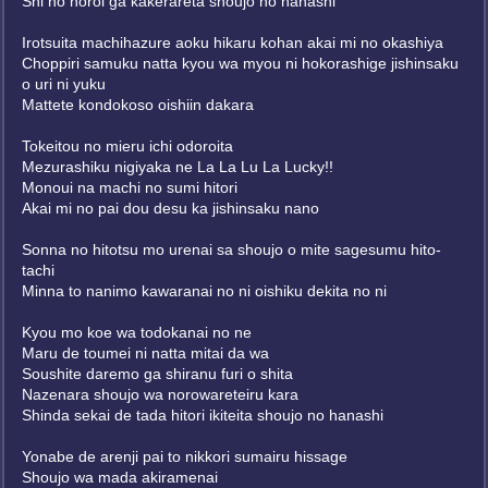
Shi no noroi ga kakerareta shoujo no hanashi
Irotsuita machihazure aoku hikaru kohan akai mi no okashiya
Choppiri samuku natta kyou wa myou ni hokorashige jishinsaku
o uri ni yuku
Mattete kondokoso oishiin dakara
Tokeitou no mieru ichi odoroita
Mezurashiku nigiyaka ne La La Lu La Lucky!!
Monoui na machi no sumi hitori
Akai mi no pai dou desu ka jishinsaku nano
Sonna no hitotsu mo urenai sa shoujo o mite sagesumu hito-
tachi
Minna to nanimo kawaranai no ni oishiku dekita no ni
Kyou mo koe wa todokanai no ne
Maru de toumei ni natta mitai da wa
Soushite daremo ga shiranu furi o shita
Nazenara shoujo wa norowareteiru kara
Shinda sekai de tada hitori ikiteita shoujo no hanashi
Yonabe de arenji pai to nikkori sumairu hissage
Shoujo wa mada akiramenai