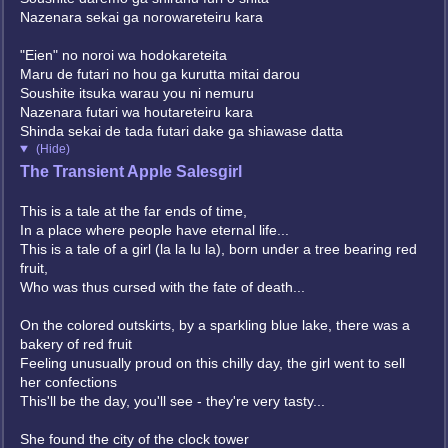
Nazenara sekai ga norowareteiru kara
"Eien" no noroi wa hodokareteita
Maru de futari no hou ga kurutta mitai darou
Soushite itsuka warau you ni nemuru
Nazenara futari wa houtareteiru kara
Shinda sekai de tada futari dake ga shiawase datta
(Hide)
The Transient Apple Salesgirl
This is a tale at the far ends of time,
In a place where people have eternal life...
This is a tale of a girl (la la lu la), born under a tree bearing red
fruit,
Who was thus cursed with the fate of death...
On the colored outskirts, by a sparkling blue lake, there was a
bakery of red fruit
Feeling unusually proud on this chilly day, the girl went to sell
her confections
This'll be the day, you'll see - they're very tasty...
She found the city of the clock tower