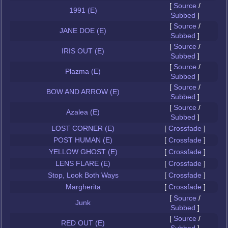
[
Source
/
1991 (E)
Subbed
]
[
Source
/
JANE DOE (E)
Subbed
]
[
Source
/
IRIS OUT (E)
Subbed
]
[
Source
/
Plazma (E)
Subbed
]
[
Source
/
BOW AND ARROW (E)
Subbed
]
[
Source
/
Azalea (E)
Subbed
]
LOST CORNER (E)
[
Crossfade
]
POST HUMAN (E)
[
Crossfade
]
YELLOW GHOST (E)
[
Crossfade
]
LENS FLARE (E)
[
Crossfade
]
Stop, Look Both Ways
[
Crossfade
]
Margherita
[
Crossfade
]
[
Source
/
Junk
Subbed
]
[
Source
/
RED OUT (E)